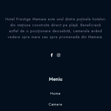
Hotel Prestige Mamaia este unul dintre puținele hoteluri
din stațiune construite direct pe plajă. Beneficiază
astfel de o poziționare deosebită, camerele având
vedere spre mare sau spre promenada din Mamaia.
Check-in
Check-out
Meniu
Home
Adulti
Copii 0-5 ani
Camere
Caută