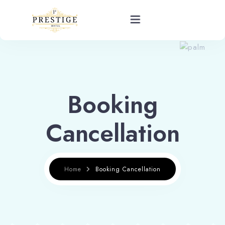
Home
Camere
Booking
Despre
Cancellation
Galerie foto
Contact
Home
Booking Cancellation