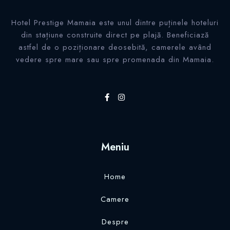
Hotel Prestige Mamaia este unul dintre puținele hoteluri
din stațiune construite direct pe plajă. Beneficiază
astfel de o poziționare deosebită, camerele având
vedere spre mare sau spre promenada din Mamaia.
Check-in
Meniu
Check-out
Home
Adulti
Copii 0-5 ani
Camere
Caută
Despre