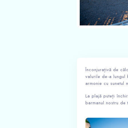
Înconjurațivă de căl
valurile de-a lungul
armonie cu sunetul m
La plajă puteți înch
barmanul nostru de 