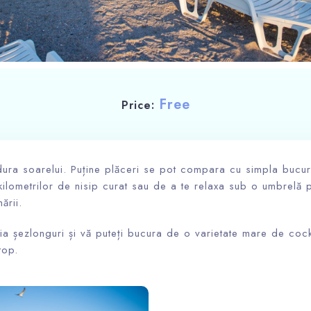
Free
Price:
dura soarelui. Puține plăceri se pot compara cu simpla bucur
 kilometrilor de nisip curat sau de a te relaxa sub o umbrelă p
ării.
Check-in
iria șezlonguri și vă puteți bucura de o varietate mare de cock
top.
Check-out