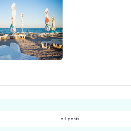
Adulti
Copii 0-5 ani
Caută
All posts