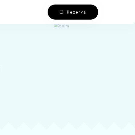
Rezervă
ă